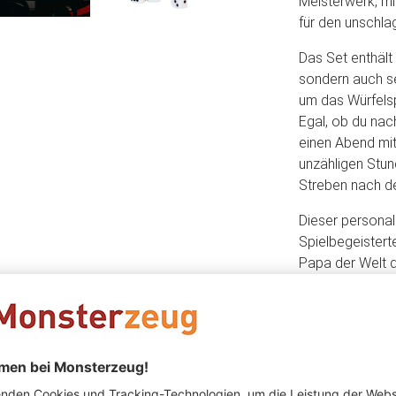
Meisterwerk, m
für den unschl
Das Set enthält 
sondern auch se
um das Würfelsp
Egal, ob du nac
einen Abend mit
unzähligen Stun
Streben nach de
Dieser personal
Spielbegeistert
Papa der Welt d
Vatertagen ode
Geschenk verlei
schaffst Erinner