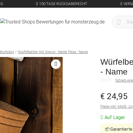
NG
100 TAGE RÜCKGABERECHT
VERS
eburtstag
Würfelbecher mit Gravur - bester Papa - Name
Würfelbe
- Name
Schreib ei
€ 24,95
Preise inkl. MwSt. zz
Auf Lager
📦
Garantierte