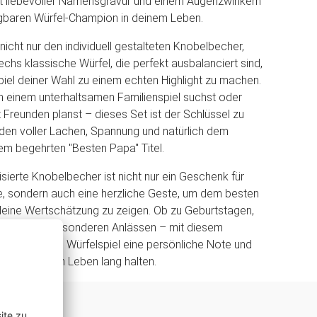
it liebevoller Namensgravur und einem Augenzwinkern
agbaren Würfel-Champion in deinem Leben.
nicht nur den individuell gestalteten Knobelbecher,
chs klassische Würfel, die perfekt ausbalanciert sind,
iel deiner Wahl zu einem echten Highlight zu machen.
h einem unterhaltsamen Familienspiel suchst oder
 Freunden planst – dieses Set ist der Schlüssel zu
den voller Lachen, Spannung und natürlich dem
m begehrten "Besten Papa" Titel.
isierte Knobelbecher ist nicht nur ein Geschenk für
e, sondern auch eine herzliche Geste, um dem besten
eine Wertschätzung zu zeigen. Ob zu Geburtstagen,
r anderen besonderen Anlässen – mit diesem
hst du jedem Würfelspiel eine persönliche Note und
ungen, die ein Leben lang halten.