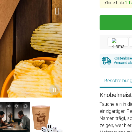
⚡Innerhalb
1 T
Kostenlose
Versand ab
Beschreibun
Knobelmeist
Tauche ein in d
einzigartigen P
Namen trägt, so
zeigen, wer hie