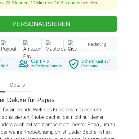
ag, 23 Stunden, 11 Minuten, 15 Sekunden
bestellen!
PERSONALISIEREN
Rechnung
r
Über 1 Mio.
Sicherer Kauf auf
 50 €
zufriedene Kunden
Rechnung
g
Details
er Deluxe für Papas
ie faszinierende Welt des Knobelns mit unserem
ersonalisierten Knobelbecher, der nicht nur deinen
ndern auch mit stolz präsentiert: "bester Papa", um zu
r der wahre Knobelchampion ist! Jeder Becher ist ein