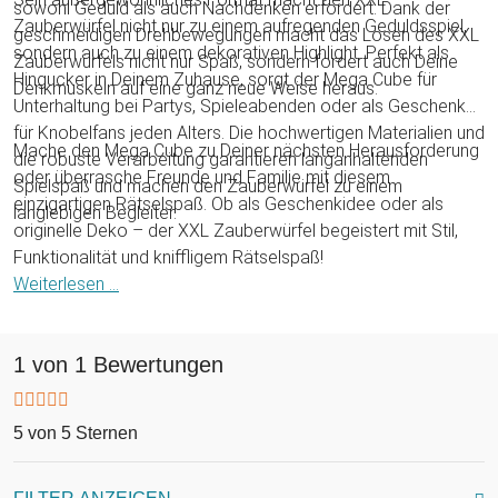
sowohl Geduld als auch Nachdenken erfordert. Dank der
Zauberwürfel nicht nur zu einem aufregenden Geduldsspiel,
geschmeidigen Drehbewegungen macht das Lösen des XXL
sondern auch zu einem dekorativen Highlight. Perfekt als
Zauberwürfels nicht nur Spaß, sondern fordert auch Deine
Hingucker in Deinem Zuhause, sorgt der Mega Cube für
Denkmuskeln auf eine ganz neue Weise heraus.
Unterhaltung bei Partys, Spieleabenden oder als Geschenk
für Knobelfans jeden Alters. Die hochwertigen Materialien und
Mache den Mega Cube zu Deiner nächsten Herausforderung
die robuste Verarbeitung garantieren langanhaltenden
oder überrasche Freunde und Familie mit diesem
Spielspaß und machen den Zauberwürfel zu einem
einzigartigen Rätselspaß. Ob als Geschenkidee oder als
langlebigen Begleiter.
originelle Deko – der XXL Zauberwürfel begeistert mit Stil,
Funktionalität und kniffligem Rätselspaß!
Weiterlesen ...
1 von 1 Bewertungen
5 von 5 Sternen