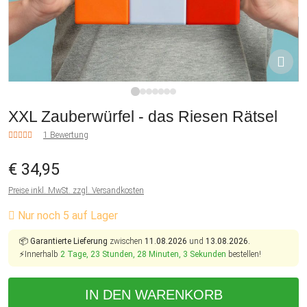
1
2
3
4
5
6
7
XXL Zauberwürfel - das Riesen Rätsel
1 Bewertung
€ 34,95
Preise inkl. MwSt. zzgl. Versandkosten
Nur noch 5 auf Lager
📦
Garantierte Lieferung
zwischen
11.08.2026
und
13.08.2026.
⚡Innerhalb
2 Tage, 23 Stunden, 28 Minuten, 3 Sekunden
bestellen!
IN DEN WARENKORB