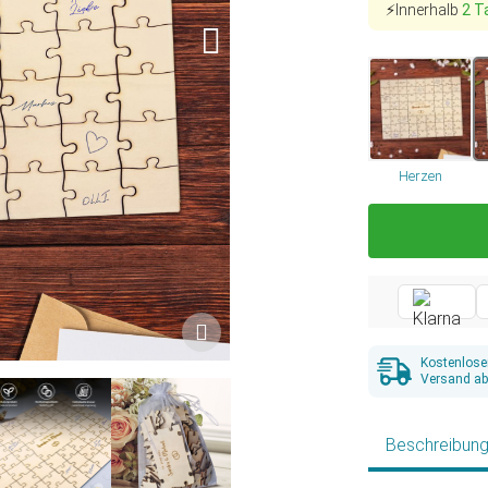
⚡Innerhalb
2 T
Herzen
Kostenlose
Versand ab
Beschreibun