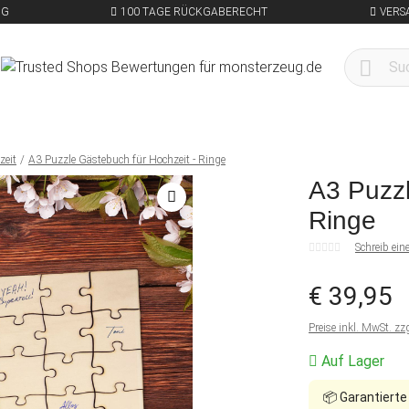
NG
100 TAGE RÜCKGABERECHT
VERS
zeit
A3 Puzzle Gästebuch für Hochzeit - Ringe
A3 Puzzl
Ringe
Schreib ei
€ 39,95
Preise inkl. MwSt. zz
Auf Lager
📦
Garantierte