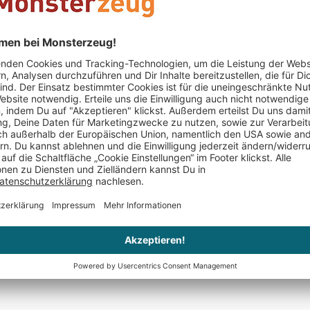
passenden Ring
Hochzeitsdatum 
Hochzeitsgesch
übergeben werde
zu einem genial
Hochzeitstag im
Keine Bewertungen gefunden. Geh voran und teil De