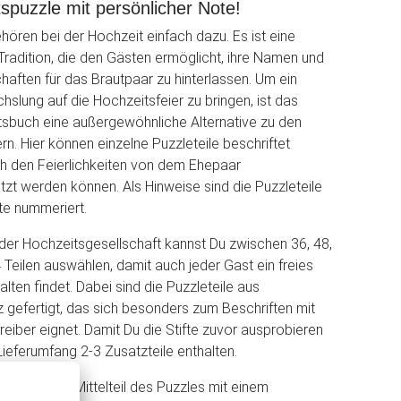
spuzzle mit persönlicher Note!
ören bei der Hochzeit einfach dazu. Es ist eine
adition, die den Gästen ermöglicht, ihre Namen und
chaften für das Brautpaar zu hinterlassen. Um ein
slung auf die Hochzeitsfeier zu bringen, ist das
sbuch eine außergewöhnliche Alternative zu den
n. Hier können einzelne Puzzleteile beschriftet
h den Feierlichkeiten von dem Ehepaar
t werden können. Als Hinweise sind die Puzzleteile
te nummeriert.
er Hochzeitsgesellschaft kannst Du zwischen 36, 48,
 Teilen auswählen, damit auch jeder Gast ein freies
lten findet. Dabei sind die Puzzleteile aus
 gefertigt, das sich besonders zum Beschriften mit
eiber eignet. Damit Du die Stifte zuvor ausprobieren
Lieferumfang 2-3 Zusatzteile enthalten.
rd der große Mittelteil des Puzzles mit einem