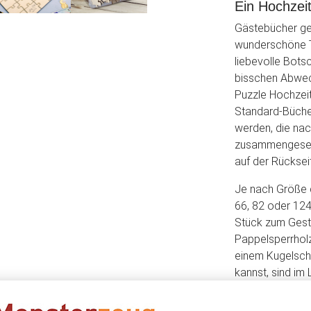
Ein Hochzeit
Gästebücher geh
wunderschöne Tr
liebevolle Bots
bisschen Abwech
Puzzle Hochzeit
Standard-Bücher
werden, die nac
zusammengesetz
auf der Rücksei
Je nach Größe d
66, 82 oder 124
Stück zum Gesta
Pappelsperrholz
einem Kugelschr
kannst, sind im 
Als Highlight wi