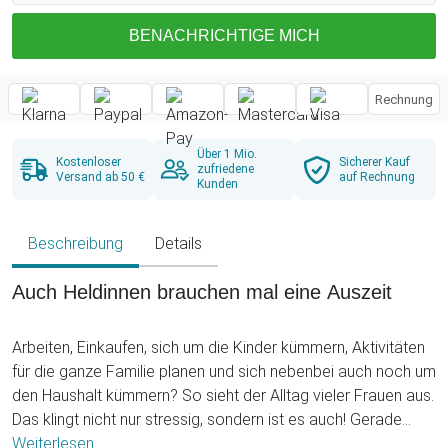
BENACHRICHTIGE MICH
Rechnung
Über 1 Mio.
Kostenloser
Sicherer Kauf
zufriedene
Versand ab 50 €
auf Rechnung
Kunden
Beschreibung
Details
Auch Heldinnen brauchen mal eine Auszeit
Arbeiten, Einkaufen, sich um die Kinder kümmern, Aktivitäten
für die ganze Familie planen und sich nebenbei auch noch um
den Haushalt kümmern? So sieht der Alltag vieler Frauen aus.
Das klingt nicht nur stressig, sondern ist es auch! Gerade
deshalb ist es wichtig, sich ab und an mal eine Auszeit zu
Weiterlesen ...