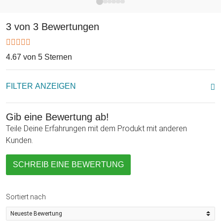
aber auch Deine persönliche Alltagsheldin beschenken und
ihr mit dieser tollen Erlebnis-Box eine Überraschung bereiten?
Als Geschenkidee für Freundin, Mutter oder Partnerin ist
3 von 3 Bewertungen
dieser Erlebnisgutschein genau das Richtige. Was genau die
Beschenkte dann machen möchte, kann sie selbst
4.67 von 5 Sternen
entscheiden. Der Gutschein ist außerdem 3 Jahre gültig und
umtauschbar und bietet damit volle Flexibilität.
FILTER ANZEIGEN
Gib eine Bewertung ab!
Teile Deine Erfahrungen mit dem Produkt mit anderen
Kunden.
SCHREIB EINE BEWERTUNG
Sortiert nach