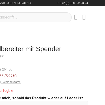
ANDKOSTENFREI AB 50€
+43 (0) 800 - 07 04 24
lbereiter mit Spender
ngen
€ 264,66
,66
(5.92%)
gl. Versandkosten
erfügbar
 mich, sobald das Produkt wieder auf Lager ist.