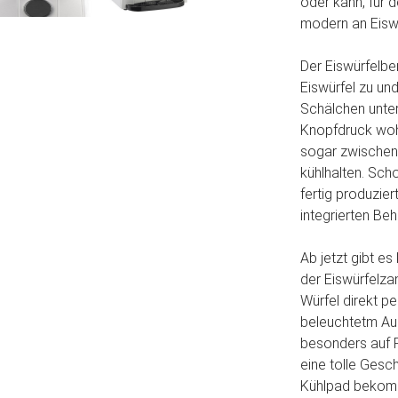
oder kann, für 
modern an Eiswü
Der Eiswürfelber
Eiswürfel zu und
Schälchen unter
Knopfdruck woh
sogar zwischen
kühlhalten. Sch
fertig produzier
integrierten Behä
Ab jetzt gibt es
der Eiswürfelza
Würfel direkt p
beleuchtetm Aus
besonders auf F
eine tolle Gesche
Kühlpad bekom