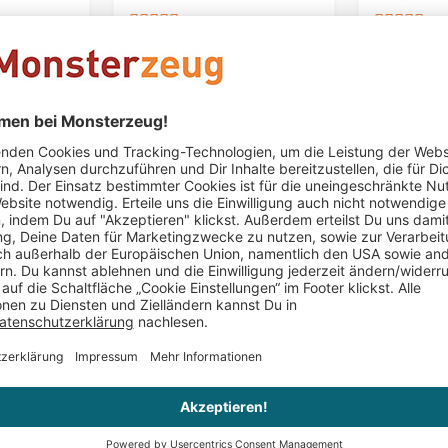
Inge H
schrieb am 22.07.2021
Verifizierter Kauf (Shop)
Genau so, wie ich mir das Gerät vorgestellt hatte.
Daniela Biedert
schrieb am 12.06.2018
Verifizierter Kauf 
Eiswürfelbereiter mit Spender - Super