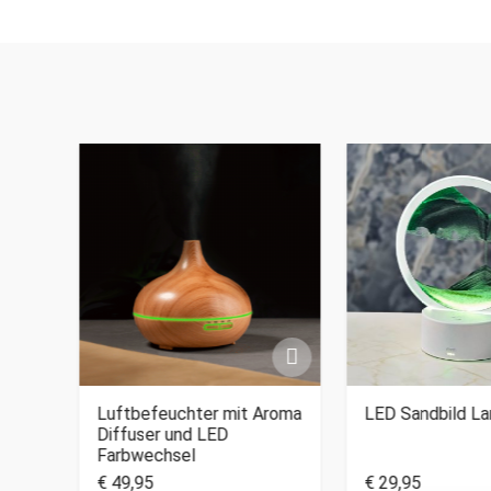
nger
Luftbefeuchter mit Aroma
LED Sandbild L
Diffuser und LED
Farbwechsel
€ 49,95
€ 29,95