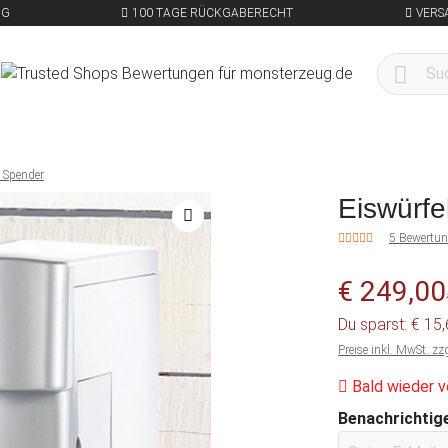
NG
100 TAGE RÜCKGABERECHT
VERS
t Spender
Eiswürfe
5 Bewertu
€ 249,00
Du sparst: € 15
Preise inkl. MwSt. zz
Bald wieder v
Benachrichtige