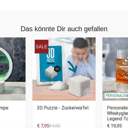
Das könnte Dir auch gefallen
SALE
PERSONALIS
ampe
3D Puzzle - Zuckerwürfel
Personalis
Whiskyglas
Legend T
€ 7,95
€ 19,95
€ 9,95