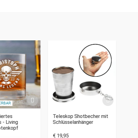
IERBAR
PERSO
iertes
Teleskop Shotbecher mit
Vase
 - Living
Schlüsselanhänger
Blu
otenkopf
€ 19,95
€ 39