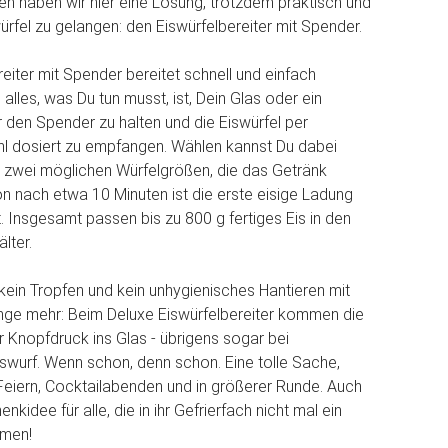
den haben wir hier eine Lösung, trotzdem praktisch und
rfel zu gelangen: den Eiswürfelbereiter mit Spender.
eiter mit Spender bereitet schnell und einfach
 alles, was Du tun musst, ist, Dein Glas oder ein
 den Spender zu halten und die Eiswürfel per
l dosiert zu empfangen. Wählen kannst Du dabei
 zwei möglichen Würfelgrößen, die das Getränk
on nach etwa 10 Minuten ist die erste eisige Ladung
t. Insgesamt passen bis zu 800 g fertiges Eis in den
lter.
 kein Tropfen und kein unhygienisches Hantieren mit
nge mehr: Beim Deluxe Eiswürfelbereiter kommen die
er Knopfdruck ins Glas - übrigens sogar bei
wurf. Wenn schon, denn schon. Eine tolle Sache,
eiern, Cocktailabenden und in größerer Runde. Auch
nkidee für alle, die in ihr Gefrierfach nicht mal ein
men!