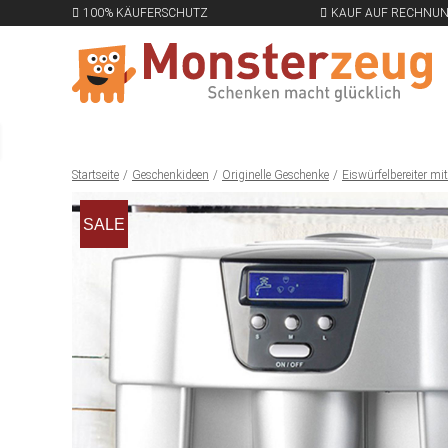
100% KÄUFERSCHUTZ
KAUF AUF RECHNU
Startseite
Geschenkideen
Originelle Geschenke
Eiswürfelbereiter mi
SALE