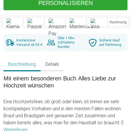
PERSONALISIEREN
Rechnung
Über 1 Mio.
Kostenloser
Sicherer Kauf
zufriedene
Versand ab 50 €
auf Rechnung
Kunden
Beschreibung
Details
Mit einem besonderen Buch Alles Liebe zur
Hochzeit wünschen
Eine Hochzeitsfeier, ob groß oder klein, ist immer ein sehr
kostspieliges Vorhaben und in den meisten Fällen wohnen
Braut und Bräutigam seit geraumer Zeit zusammen und
haben bereits alles, was man für den Haushalt so braucht. Es
ist natürlich sehr lobenswert, etwas Anderes als Geld zu
Weiterlesen ...