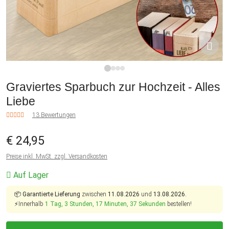
1
2
3
4
Graviertes Sparbuch zur Hochzeit - Alles
Liebe
13 Bewertungen
€ 24,95
Preise inkl. MwSt. zzgl. Versandkosten
Auf Lager
📦
Garantierte Lieferung
zwischen
11.08.2026
und
13.08.2026.
⚡Innerhalb
1 Tag, 3 Stunden, 17 Minuten, 37 Sekunden
bestellen!