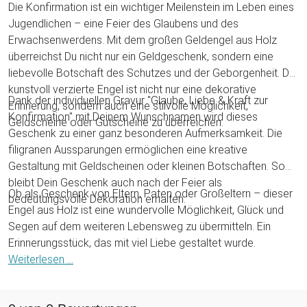
Die Konfirmation ist ein wichtiger Meilenstein im Leben eines
Jugendlichen – eine Feier des Glaubens und des
Erwachsenwerdens. Mit dem großen Geldengel aus Holz
überreichst Du nicht nur ein Geldgeschenk, sondern eine
liebevolle Botschaft des Schutzes und der Geborgenheit. Der
kunstvoll verzierte Engel ist nicht nur eine dekorative
Dank der individuellen Gravur "Glaube, Liebe & Kraft zur
Erinnerung, sondern auch eine stilvolle Möglichkeit,
Konfirmation" mit Deinem Wunschnamen wird dieses
Geldscheine oder Gutscheine zu überreichen.
Geschenk zu einer ganz besonderen Aufmerksamkeit. Die
filigranen Aussparungen ermöglichen eine kreative
Gestaltung mit Geldscheinen oder kleinen Botschaften. So
bleibt Dein Geschenk auch nach der Feier als
Ob als Geschenk von Eltern, Paten oder Großeltern – dieser
bedeutungsvolle Dekoration erhalten.
Engel aus Holz ist eine wundervolle Möglichkeit, Glück und
Segen auf dem weiteren Lebensweg zu übermitteln. Ein
Erinnerungsstück, das mit viel Liebe gestaltet wurde.
Weiterlesen ...