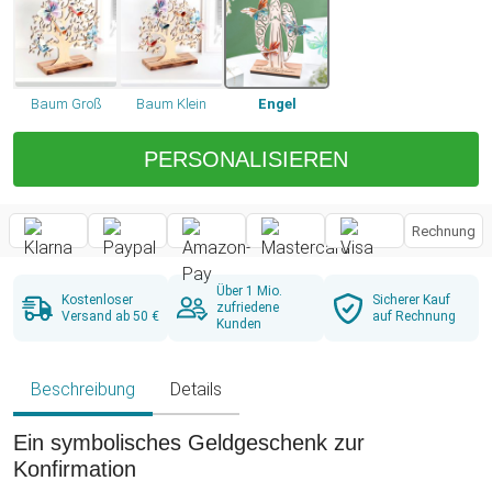
Baum Groß
Baum Klein
Engel
PERSONALISIEREN
Rechnung
Über 1 Mio.
Kostenloser
Sicherer Kauf
zufriedene
Versand ab 50 €
auf Rechnung
Kunden
Beschreibung
Details
Ein symbolisches Geldgeschenk zur
Konfirmation