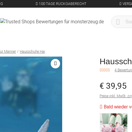
NG
100 TAGE RÜCKGABERECHT
VERS
für Männer
Hausschuhe Hai
Haussch
4 Bewertu
€ 39,95
Preise inkl. MwSt. zz
Bald wieder v