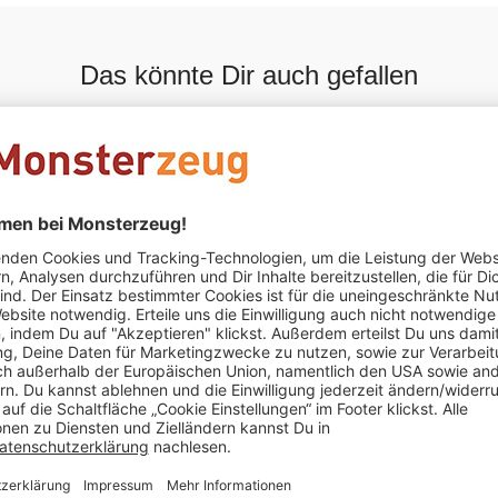
Das könnte Dir auch gefallen
SALE
satz mit
Zauberschnee -
Baby Kusc
Magisches Pulver für
Faultier
Kunstschnee
€ 14,95
€ 49,95
€ 5