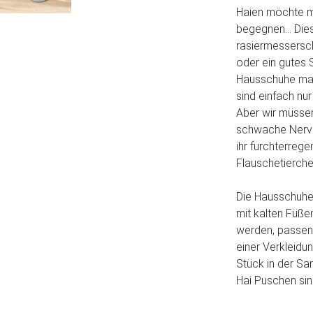
Haien möchte m
begegnen... Die
rasiermessersc
oder ein gutes 
Hausschuhe mac
sind einfach nu
Aber wir müssen
schwache Nerven
ihr furchterrege
Flauschetierch
Die Hausschuhe 
mit kalten Füße
werden, passen 
einer Verkleidu
Stück in der Sa
Hai Puschen sin