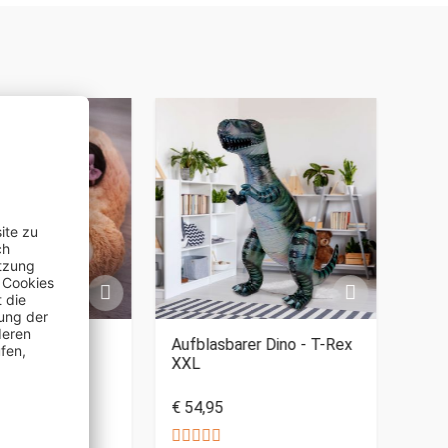
SAL
helkissen -
Aufblasbarer Dino - T-Rex
3D P
XXL
€ 54,95
€ 7,
9,95