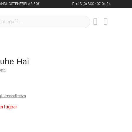
ANDKOSTENFREI AB 50€
+43 (0) 800 - 07 04 24
uhe Hai
ngen
gl. Versandkosten
erfügbar