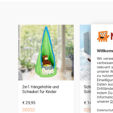
2in1 Hängehöhle und
Schneemann Bau
Schaukel für Kinder
Schmilzknete
€ 29,95
€ 14,95