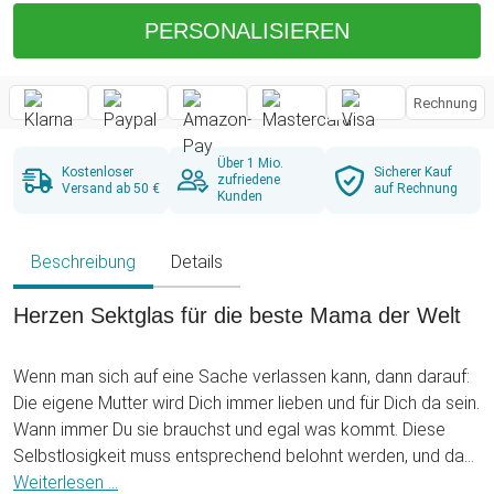
PERSONALISIEREN
Rechnung
Über 1 Mio.
Kostenloser
Sicherer Kauf
zufriedene
Versand ab 50 €
auf Rechnung
Kunden
Beschreibung
Details
Herzen Sektglas für die beste Mama der Welt
Wenn man sich auf eine Sache verlassen kann, dann darauf:
Die eigene Mutter wird Dich immer lieben und für Dich da sein.
Wann immer Du sie brauchst und egal was kommt. Diese
Selbstlosigkeit muss entsprechend belohnt werden, und das
hat sich mit einem einfachen Danke nicht erledigt. Doch wie
Weiterlesen ...