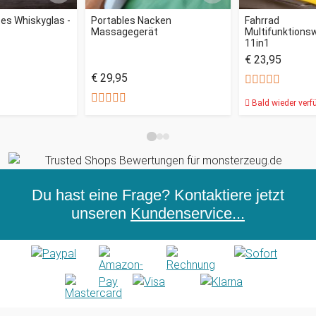
tes Whiskyglas -
Portables Nacken
Fahrrad
Massagegerät
Multifunktions
11in1
€ 23,95
€ 29,95
Bald wieder verf
Du hast eine Frage? Kontaktiere jetzt
unseren
Kundenservice...