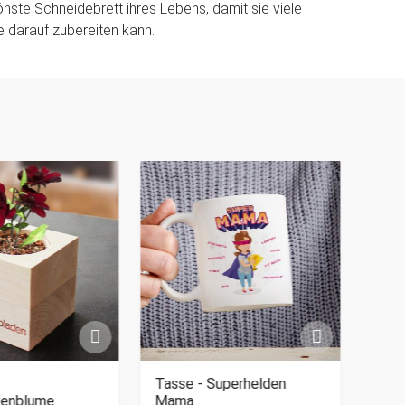
nste Schneidebrett ihres Lebens, damit sie viele
e darauf zubereiten kann.
Tasse - Superhelden
Grav
denblume
Mama
Mama