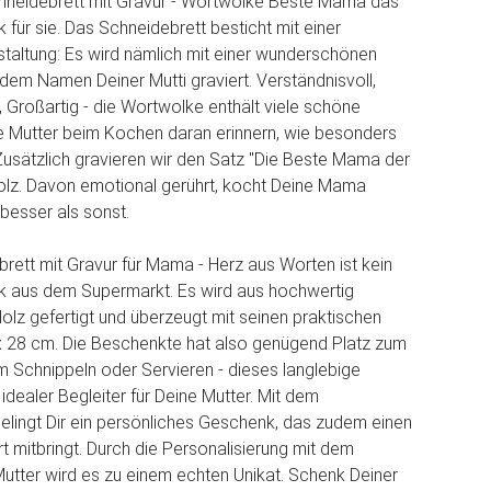
chneidebrett mit Gravur - Wortwolke Beste Mama das
 für sie. Das Schneidebrett besticht mit einer
estaltung: Es wird nämlich mit einer wunderschönen
em Namen Deiner Mutti graviert. Verständnisvoll,
, Großartig - die Wortwolke enthält viele schöne
e Mutter beim Kochen daran erinnern, wie besonders
. Zusätzlich gravieren wir den Satz "Die Beste Mama der
olz. Davon emotional gerührt, kocht Deine Mama
 besser als sonst.
rett mit Gravur für Mama - Herz aus Worten ist kein
 aus dem Supermarkt. Es wird aus hochwertig
olz gefertigt und überzeugt mit seinen praktischen
 28 cm. Die Beschenkte hat also genügend Platz zum
m Schnippeln oder Servieren - dieses langlebige
n idealer Begleiter für Deine Mutter. Mit dem
elingt Dir ein persönliches Geschenk, das zudem einen
t mitbringt. Durch die Personalisierung mit dem
tter wird es zu einem echten Unikat. Schenk Deiner