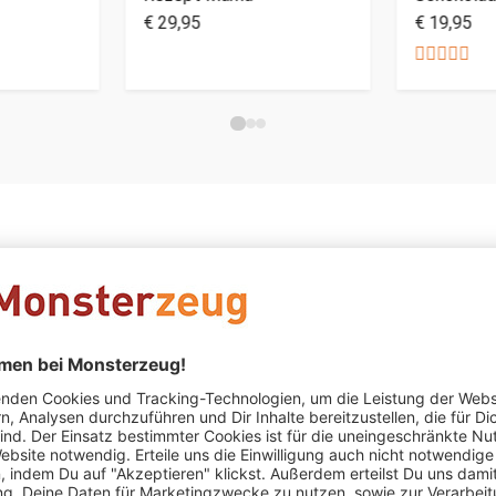
€ 29,95
€ 19,95
Silvia Meißner
schrieb am 13.05.2021
Verifizierter Kauf (
Absolutes Top Produkt.
Absolutes Top Produkt. Die Beschenkte war sehr glücklich 
Claudia Gnamm
schrieb am 19.03.2021
Verifizierter Kauf