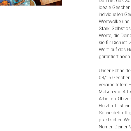
Dann ist das S
ideale Geschenk
individuellen G
Wortwolke und d
Stark, Selbstlos
Worte, die Dein
sie für Dich ist
Welt" auf das H
garantiert noch
Unser Schneideb
08/15 Geschenk
verarbeitetem H
Maßen von 40 x
Arbeiten. Ob zu
Holzbrett ist ei
Schneidebrett g
praktischen Wer
Namen Deiner Mu