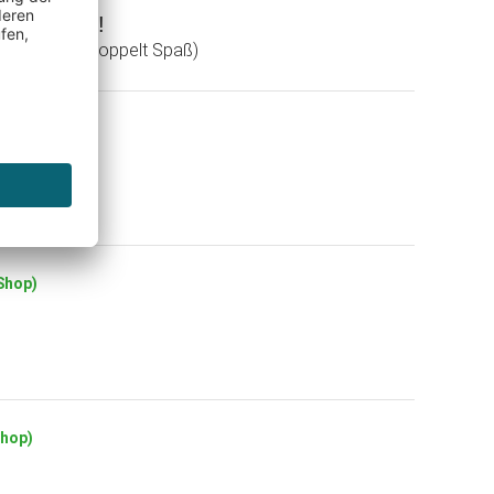
alle Mamas!
 das Kochen doppelt Spaß)
Shop)
(Shop)
Shop)