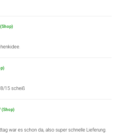
 (Shop)
chenkidee.
op)
08/15 scheiß
f (Shop)
tag war es schon da, also super schnelle Lieferung.