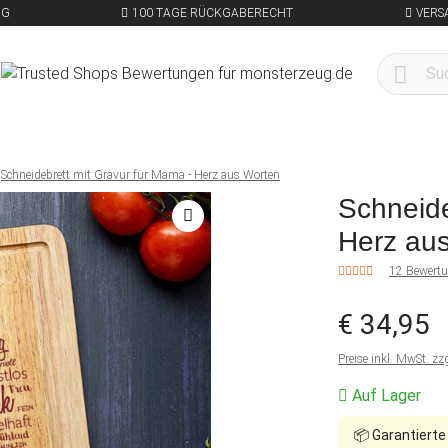
NG
100 TAGE RÜCKGABERECHT
VERS
Schneidebrett mit Gravur für Mama - Herz aus Worten
Schneide
Herz au
12 Bewert
€ 34,95
Preise inkl. MwSt. zz
Auf Lager
📦
Garantierte