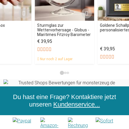
Box
Sturmglas zur
Goldene Schallp
Wettervorhersage - Globus -
personalisiertes
Maritimes Fitzroy Barometer
€ 39,95
€ 39,95
Nur noch 2 auf Lager
Du hast eine Frage? Kontaktiere jetzt
unseren
Kundenservice...