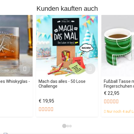
Kunden kauften auch
tes Whiskyglas -
Mach das alles - 50 Lose
Fußball Tasse 
Challenge
Fingerschuhen u
€ 22,95
€ 19,95
Nur noch 4 auf L