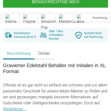
BENACHRICHTIGE MICH
Rechnung
Über 1 Mio.
Kostenloser
Sicherer Kauf
zufriedene
Versand ab 50 €
auf Rechnung
Kunden
Beschreibung
Details
Gravierter Edelstahl Behälter mit Initialen in XL
Format
Oftmals ist es gar nicht so einfach ein schönes und vor allem
passendes Geschenk für unsere lieben Männer zu finden und
wir sind gezwungen, mangels besserer Alternativen, auf
Gutscheine oder Geldgeschenke umzusteigen. Doch auf
Dauer ist auch das keine adequate Lösung... Wir haben einen
Weiterlesen ...