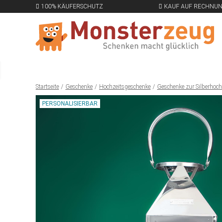
100% KÄUFERSCHUTZ
KAUF AUF RECHNU
Startseite
Geschenke
Hochzeitsgeschenke
Geschenke zur Silberhoch
PERSONALISIERBAR