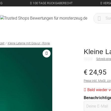
NG
100 TAGE RÜCKGABERECHT
VERS
zeit
Kleine Laterne mit Gravur - Ringe
Kleine L
Schreib ei
€ 24,95
Preise inkl. MwSt. zz
Bald wieder v
Benachrichtige