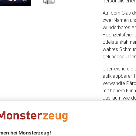
personalisierter
Auf dem Glas de
zwei Namen und
wunderbares And
Hochzeitsfeier
Edelstahlrahme
wahres Schmucks
gelungene Über
Überreiche die 
aufklappbarer 
verwandte Pärch
mit hohem Erin
Jubiläum wie de
Kerzenständer a
Kleinigkeiten be
glückliche Braut