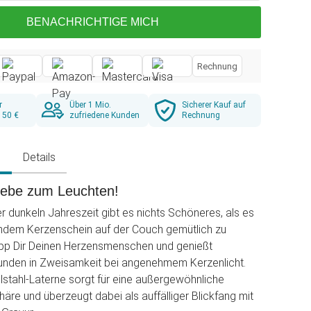
BENACHRICHTIGE MICH
Rechnung
r
Über 1 Mio.
Sicherer Kauf auf
 50 €
zufriedene Kunden
Rechnung
g
Details
Liebe zum Leuchten!
r dunkeln Jahreszeit gibt es nichts Schöneres, als es
rndem Kerzenschein auf der Couch gemütlich zu
p Dir Deinen Herzensmenschen und genießt
unden in Zweisamkeit bei angenehmem Kerzenlicht.
elstahl-Laterne sorgt für eine außergewöhnliche
re und überzeugt dabei als auffälliger Blickfang mit