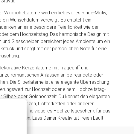
 Gravur.
r Windlicht-Laterne wird ein liebevolles Ringe-Motiv,
 ein Wunschdatum verewigt. Es entsteht ein
enken an eine besondere Feierlichkeit wie der
 oder dem Hochzeitstag. Das harmonische Design mit
n und Glasscheiben bereichert jedes Ambiente um ein
tück und sorgt mit der persönlichen Note für eine
raschung.
dekorative Kerzenlaterne mit Tragegriff und
Tür zu romantischen Anlässen an befreundete oder
en. Die Silberlaterne ist eine elegante Überraschung
nerungswert zur Hochzeit oder einem Hochzeitstag-
r Silber- oder Goldhochzeit. Du kannst den eleganten
uch mit Pflanzen, Lichterketten oder anderen
füllen und ein individuelles Hochzeitsgeschenk für das
paar gestalten. Lass Deiner Kreativität freien Lauf!