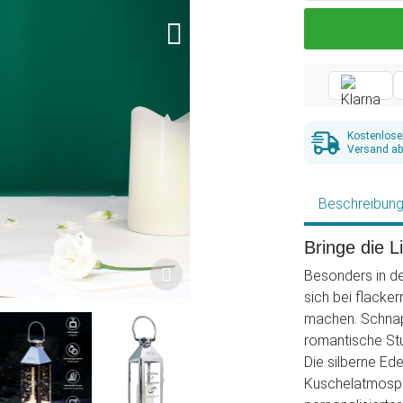
Kostenlose
Versand ab
Beschreibun
Bringe die 
Besonders in de
sich bei flacke
machen. Schnap
romantische St
Die silberne Ed
Kuschelatmosphä