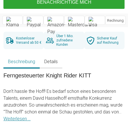
BENACHRICHTIGE MICH
Rechnung
Über 1 Mio.
Kostenloser
Sicherer Kauf
zufriedene
Versand ab 50 €
auf Rechnung
Kunden
Beschreibung
Details
Ferngesteuerter Knight Rider KITT
Don't hassle the Hoff! Es bedarf schon eines besonderen
Talents, einem David Hasselhoff ernsthafte Konkurrenz
anzudrohen. So unwahrscheinlich es erscheinen mag, wurde
"The Hoff" schon einmal die Schau gestohlen, und das von
einem Auto! Es war auch nicht irgendeine alte Gurke; nein, der
Weiterlesen ...
unverfrorene Schaudieb hieß K.I.T.T. (oder, um das Kind beim