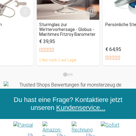
n
Sturmglas zur
Persönliche St
Wettervorhersage - Globus -
Maritimes Fitzroy Barometer
€ 39,95
€ 64,95
Nur noch 2 auf Lager
Du hast eine Frage? Kontaktiere jetzt
unseren
Kundenservice...