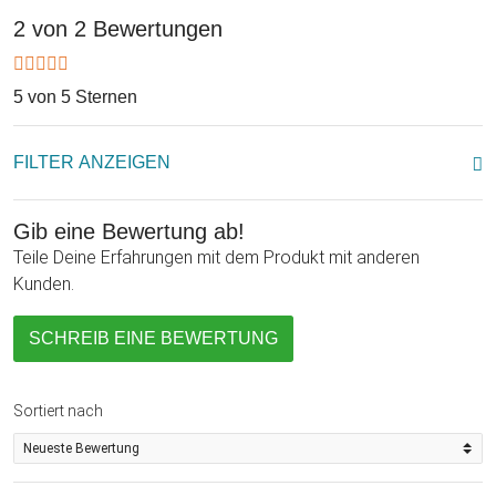
Ambiente gönnst! Da es sich nicht nur um einen Artikel mit
2 von 2 Bewertungen
praktischer Funktion handelt, sondern auch um einen
Augenschmeichler, eignet er sich wunderbar als Geschenk
5 von 5 Sternen
zum Einzug!
FILTER ANZEIGEN
Gib eine Bewertung ab!
Teile Deine Erfahrungen mit dem Produkt mit anderen
Kunden.
SCHREIB EINE BEWERTUNG
Sortiert nach