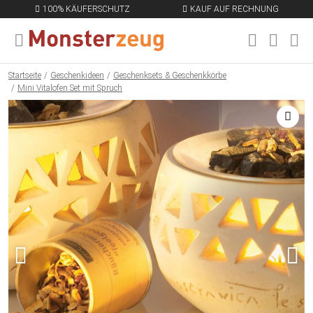
100% KÄUFERSCHUTZ
KAUF AUF RECHNUNG
MENÜ SCHLIESSEN
EN
Startseite
Geschenkideen
Geschenksets & Geschenkkörbe
Mini Vitalofen Set mit Spruch