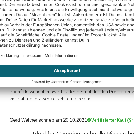
Martin S.
schrieb am 20.10.2021
Verifizierter Kauf (Shop)
Grundsätzlich eine gute Idee die auch 
Grundsätzlich eine gute Idee die auch wie erwartet funkti
die Innenhöhe ist ausreichend hoch. Natürlich ist es kein wi
auch nicht erwarten. Der Hinweis, dass es beim ersten Mal zi
ernstzunehmen aber das das gibt sich tatsächlich bald. Da
wären, wenn man Ober- und Unterteil zur Aufbewahrung mite
platzsparend hochkant lagern kann, wäre das sehr hilfreich
lagern, nicht wie einen Koffer mit dem Griff nach oben abste
ebenfalls wünschenswert. Unterm Strich für den Preis aber
viele ähnliche Zwecke sehr gut geeignet.
Gerd Walther
schrieb am 20.10.2021
Verifizierter Kauf (S
Ideal für Camping, schnelle Pizzazub