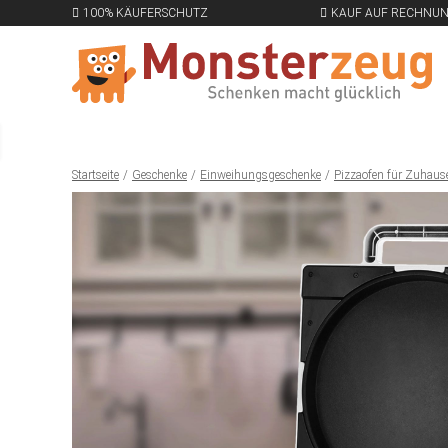
100% KÄUFERSCHUTZ
KAUF AUF RECHNU
Startseite
Geschenke
Einweihungsgeschenke
Pizzaofen für Zuhause