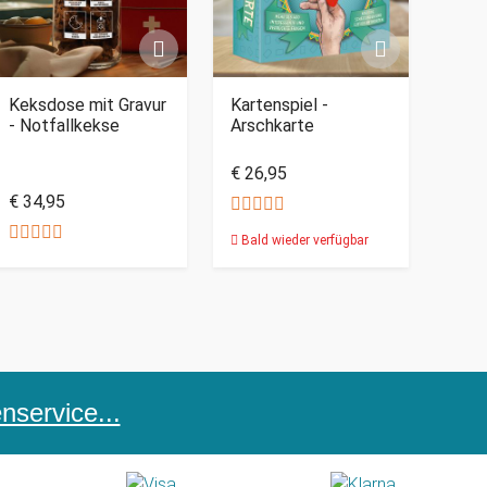
Keksdose mit Gravur
Kartenspiel -
- Notfallkekse
Arschkarte
€ 26,95
€ 34,95
Bald wieder verfügbar
service...