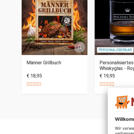
PERSONALISIERBAR
- Das
Männer Grillbuch
Personalisiertes
Whiskyglas - Ro
€ 18,95
€ 19,95