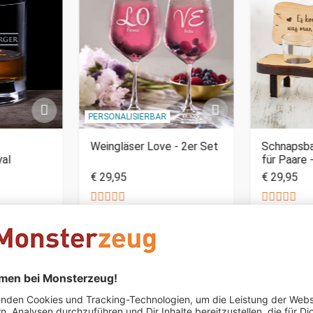
PERSONALISIERBAR
Weingläser Love - 2er Set
Schnapsba
yal
für Paare 
€ 29,95
€ 29,95