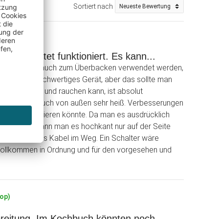
Sortiert nach
wie erwartet funktioniert. Es kann...
oniert. Es kann auch zum Überbacken verwendet werden,
rklich superhochwertiges Gerät, aber das sollte man
emlich stinkt und rauchen kann, ist absolut
s Gerät wird auch von außen sehr heiß. Verbesserungen
inander arretieren könnte. Da man es ausdrücklich
. Außerdem kann man es hochkant nur auf der Seite
llen, da ist das Kabel im Weg. Ein Schalter wäre
 vollkommen in Ordnung und für den vorgesehen und
hop)
ereitung. Im Kochbuch könnten noch...