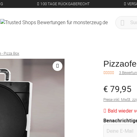
NG
100 TAGE RÜCKGABERECHT
VERS
 - Pizza Box
Pizzaofe
3 Bewertu
€ 79,95
Preise inkl. MwSt. zz
Bald wieder v
Benachrichtige