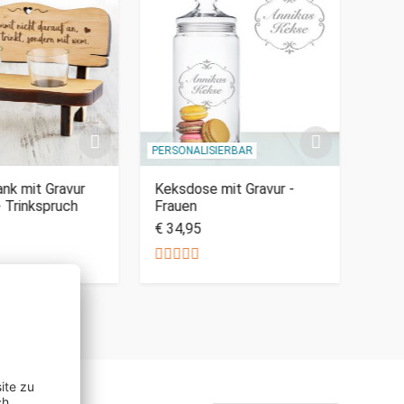
PERSONALISIERBAR
PERSO
nk mit Gravur
Keksdose mit Gravur -
Pers
- Trinkspruch
Frauen
Whis
€ 34,95
€ 19