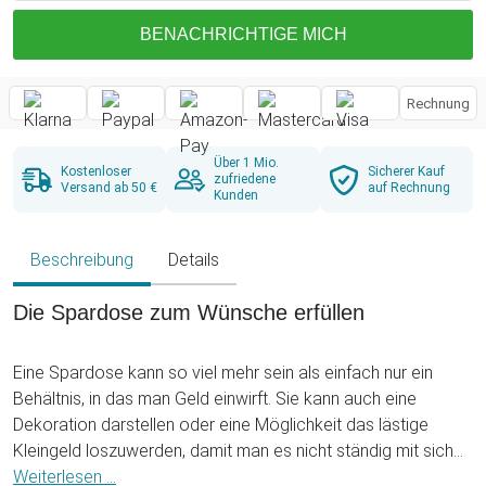
BENACHRICHTIGE MICH
Rechnung
Über 1 Mio.
Kostenloser
Sicherer Kauf
zufriedene
Versand ab 50 €
auf Rechnung
Kunden
Beschreibung
Details
Die Spardose zum Wünsche erfüllen
Eine Spardose kann so viel mehr sein als einfach nur ein
Behältnis, in das man Geld einwirft. Sie kann auch eine
Dekoration darstellen oder eine Möglichkeit das lästige
Kleingeld loszuwerden, damit man es nicht ständig mit sich
herumschleppen und schauen muss, wie man es am besten
Weiterlesen ...