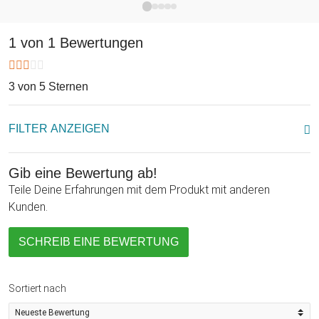
Antwort auf die Frage "was schenke ich meinem Kind zum
Geburtstag" dar. Natürlich wäre es dann ein kleines
1 von 1 Bewertungen
Nebengeschenk, es sei denn, Du wirfst vorher bereits ein
wenig Geld hinein! Falls Du selber einen Wunsch hast, den Du
Dir quasi nebenbei erfüllen möchtest, indem Du immer wieder
3 von 5 Sternen
überschüssiges Kleingeld hineinwirfst, spricht natürlich nichts
dagegen, Dir diese Spardose einfach selber zu schenken!
FILTER ANZEIGEN
Gib eine Bewertung ab!
Teile Deine Erfahrungen mit dem Produkt mit anderen
Kunden.
SCHREIB EINE BEWERTUNG
Sortiert nach