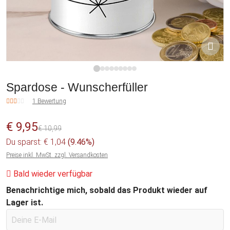
1
2
3
4
5
6
7
8
9
Spardose - Wunscherfüller
1 Bewertung
€ 9,95
€ 10,99
Du sparst: € 1,04
(9.46%)
Preise inkl. MwSt. zzgl. Versandkosten
Bald wieder verfügbar
Benachrichtige mich, sobald das Produkt wieder auf
Lager ist.