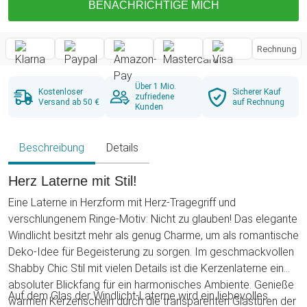
BENACHRICHTIGE MICH
Rechnung
Über 1 Mio.
Kostenloser
Sicherer Kauf
zufriedene
Versand ab 50 €
auf Rechnung
Kunden
Beschreibung
Details
Herz Laterne mit Stil!
Eine Laterne in Herzform mit Herz-Tragegriff und
verschlungenem Ringe-Motiv: Nicht zu glauben! Das elegante
Windlicht besitzt mehr als genug Charme, um als romantische
Deko-Idee für Begeisterung zu sorgen. Im geschmackvollen
Shabby Chic Stil mit vielen Details ist die Kerzenlaterne ein
absoluter Blickfang für ein harmonisches Ambiente. Genieße
Auf dem Glas der Windlicht-Laterne wird ein liebevolles
warmen Kerzenschein durch die transparenten Glastüren der