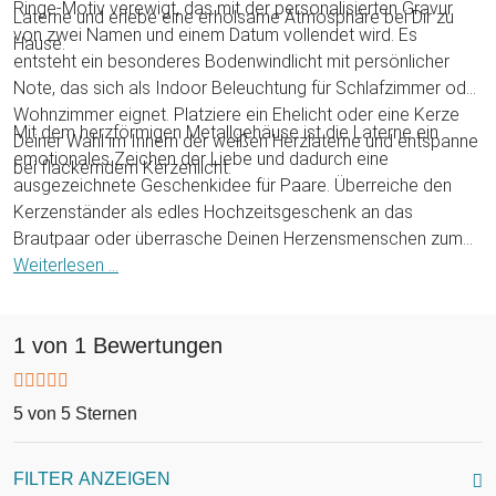
Ringe-Motiv verewigt, das mit der personalisierten Gravur
Laterne und erlebe eine erholsame Atmosphäre bei Dir zu
von zwei Namen und einem Datum vollendet wird. Es
Hause.
entsteht ein besonderes Bodenwindlicht mit persönlicher
Note, das sich als Indoor Beleuchtung für Schlafzimmer oder
Wohnzimmer eignet. Platziere ein Ehelicht oder eine Kerze
Mit dem herzförmigen Metallgehäuse ist die Laterne ein
Deiner Wahl im Innern der weißen Herzlaterne und entspanne
emotionales Zeichen der Liebe und dadurch eine
bei flackerndem Kerzenlicht.
ausgezeichnete Geschenkidee für Paare. Überreiche den
Kerzenständer als edles Hochzeitsgeschenk an das
Brautpaar oder überrasche Deinen Herzensmenschen zum
Jahrestag. Egal ob zur Hochzeit, zum Hochzeitstag, Jubiläum
Weiterlesen ...
oder zum Valentinstag: Die personalisierte Hochzeitslaterne
ist eine wunderschöne Geste, die garantiert gut ankommt!
1 von 1 Bewertungen
5 von 5 Sternen
FILTER ANZEIGEN