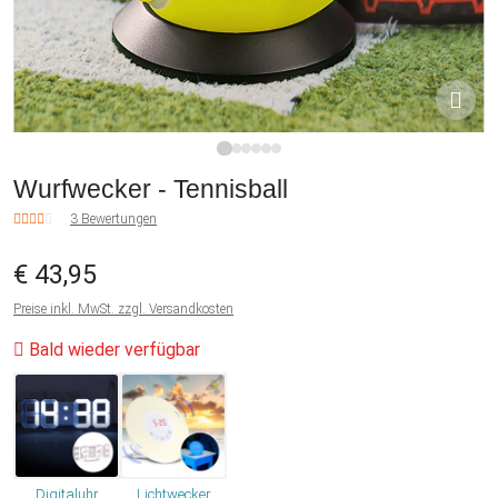
1
2
3
4
5
6
Wurfwecker - Tennisball
3 Bewertungen
€ 43,95
Preise inkl. MwSt. zzgl. Versandkosten
Bald wieder verfügbar
Digitaluhr
Lichtwecker