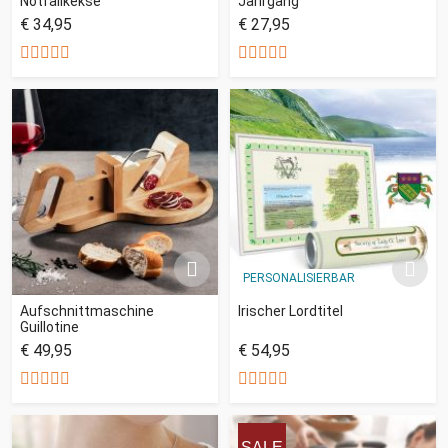
Notfallkekse
Jahrgang
€ 34,95
€ 27,95
PERSONALISIERBAR
Aufschnittmaschine
Irischer Lordtitel
Guillotine
€ 49,95
€ 54,95
SALE