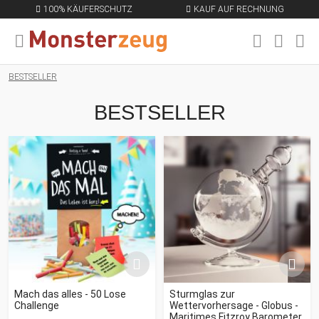
100% KÄUFERSCHUTZ
KAUF AUF RECHNUNG
MENÜ SCHLIESSEN
EN
BESTSELLER
BESTSELLER
Mach das alles - 50 Lose
Sturmglas zur
Challenge
Wettervorhersage - Globus -
Maritimes Fitzroy Barometer