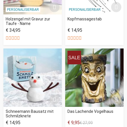
PERSONALISIERBAR
PERSONALISIERBAR
Holzengel mit Gravur zur
Kopfmassagestab
Taufe - Name
€ 34,95
€ 14,95
SALE
Schneemann Bausatz mit
Das Lachende Vogelhaus
Schmilzknete
€ 14,95
€ 9,95
€ 27,99