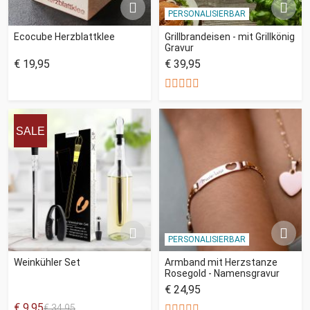
PERSONALISIERBAR
Ecocube Herzblattklee
Grillbrandeisen - mit Grillkönig
Gravur
€ 19,95
€ 39,95
SALE
PERSONALISIERBAR
Weinkühler Set
Armband mit Herzstanze
Rosegold - Namensgravur
€ 24,95
€ 9,95
€ 34,95