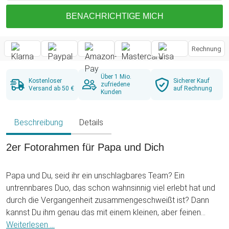
BENACHRICHTIGE MICH
Rechnung
Über 1 Mio.
Kostenloser
Sicherer Kauf
zufriedene
Versand ab 50 €
auf Rechnung
Kunden
Beschreibung
Details
2er Fotorahmen für Papa und Dich
Papa und Du, seid ihr ein unschlagbares Team? Ein
untrennbares Duo, das schon wahnsinnig viel erlebt hat und
durch die Vergangenheit zusammengeschweißt ist? Dann
kannst Du ihm genau das mit einem kleinen, aber feinen
Präsent symbolisieren: dem 2er Fotorahmen für Papa und
Weiterlesen ...