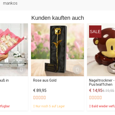
mankos
Kunden kauften auch
SALE
uß in
Rose aus Gold
Nageltrockner -
Pusteäffchen
€ 89,95
€ 14,95
€ 19,95
rfügbar
Nur noch 5 auf Lager
Bald wieder verf