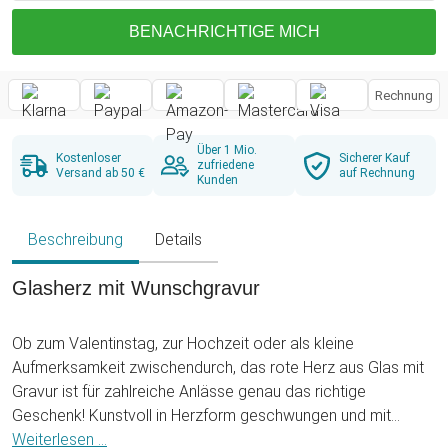
BENACHRICHTIGE MICH
Rechnung
Über 1 Mio.
Kostenloser
Sicherer Kauf
zufriedene
Versand ab 50 €
auf Rechnung
Kunden
Beschreibung
Details
Glasherz mit Wunschgravur
Ob zum Valentinstag, zur Hochzeit oder als kleine
Aufmerksamkeit zwischendurch, das rote Herz aus Glas mit
Gravur ist für zahlreiche Anlässe genau das richtige
Geschenk! Kunstvoll in Herzform geschwungen und mit
einem schicken weißen Sockel strahlt es in seiner roten
Weiterlesen ...