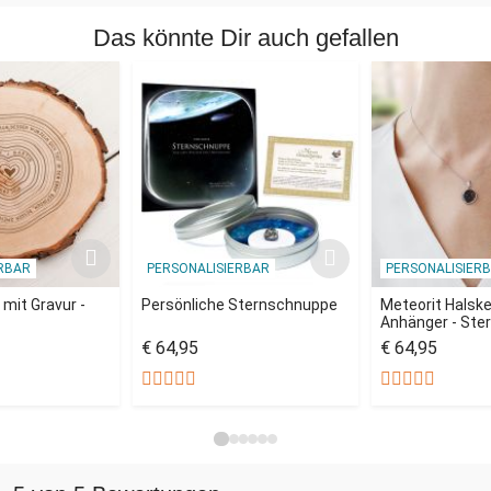
Das könnte Dir auch gefallen
RBAR
PERSONALISIERBAR
PERSONALISIER
mit Gravur -
Persönliche Sternschnuppe
Meteorit Halske
Anhänger - Ste
€ 64,95
€ 64,95