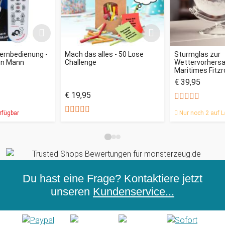
ernbedienung -
Mach das alles - 50 Lose
Sturmglas zur
en Mann
Challenge
Wettervorhersag
Maritimes Fitz
€ 39,95
€ 19,95
rfügbar
Nur noch 2 auf L
Du hast eine Frage? Kontaktiere jetzt
unseren
Kundenservice...