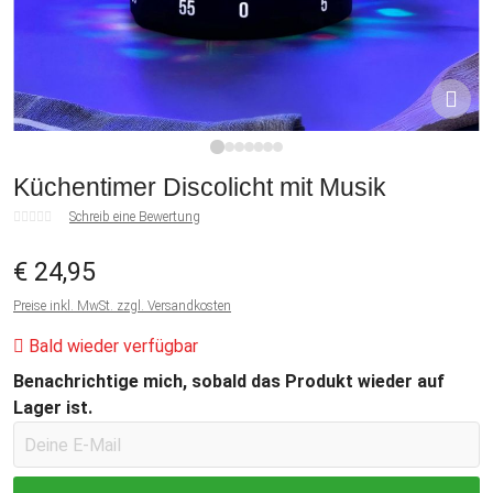
1
2
3
4
5
6
7
Küchentimer Discolicht mit Musik
Schreib eine Bewertung
€ 24,95
Preise inkl. MwSt. zzgl. Versandkosten
Bald wieder verfügbar
Benachrichtige mich, sobald das Produkt wieder auf
Lager ist.