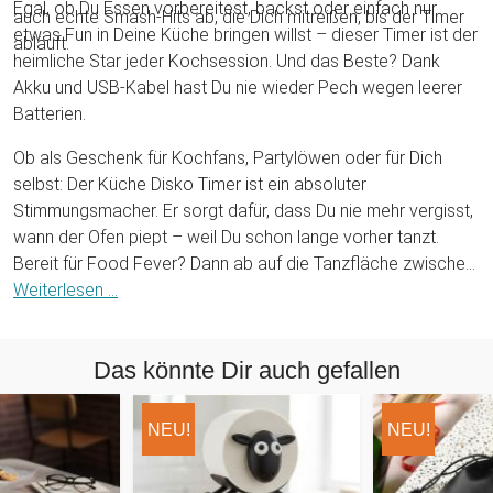
Egal, ob Du Essen vorbereitest, backst oder einfach nur
auch echte Smash-Hits ab, die Dich mitreißen, bis der Timer
etwas Fun in Deine Küche bringen willst – dieser Timer ist der
abläuft.
heimliche Star jeder Kochsession. Und das Beste? Dank
Akku und USB-Kabel hast Du nie wieder Pech wegen leerer
Batterien.
Ob als Geschenk für Kochfans, Partylöwen oder für Dich
selbst: Der Küche Disko Timer ist ein absoluter
Stimmungsmacher. Er sorgt dafür, dass Du nie mehr vergisst,
wann der Ofen piept – weil Du schon lange vorher tanzt.
Bereit für Food Fever? Dann ab auf die Tanzfläche zwischen
Topf und Pfanne!
Weiterlesen ...
Das könnte Dir auch gefallen
NEU!
NEU!