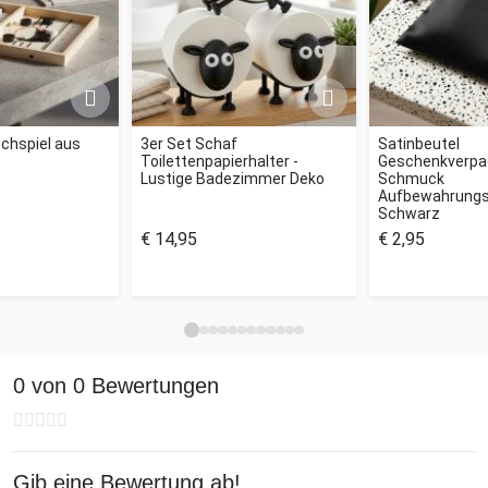
schspiel aus
3er Set Schaf
Satinbeutel
Toilettenpapierhalter -
Geschenkverpa
Lustige Badezimmer Deko
Schmuck
Aufbewahrungs
Schwarz
€ 14,95
€ 2,95
0 von 0 Bewertungen
Gib eine Bewertung ab!