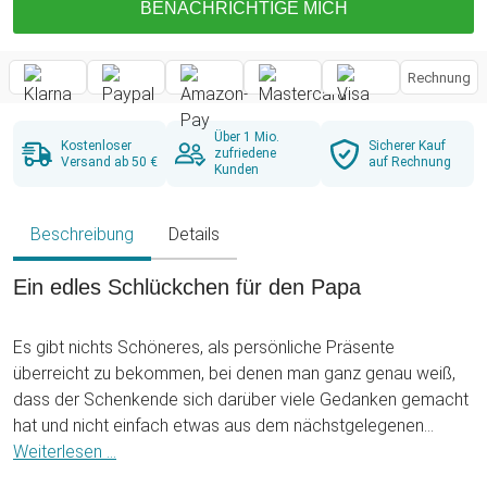
BENACHRICHTIGE MICH
Rechnung
Über 1 Mio.
Kostenloser
Sicherer Kauf
zufriedene
Versand ab 50 €
auf Rechnung
Kunden
Beschreibung
Details
Ein edles Schlückchen für den Papa
Es gibt nichts Schöneres, als persönliche Präsente
überreicht zu bekommen, bei denen man ganz genau weiß,
dass der Schenkende sich darüber viele Gedanken gemacht
hat und nicht einfach etwas aus dem nächstgelegenen
Supermarkt besorgt hat. Doch bei persönlichen
Weiterlesen ...
Geschenkideen sollte man den Beschenkten schon ein