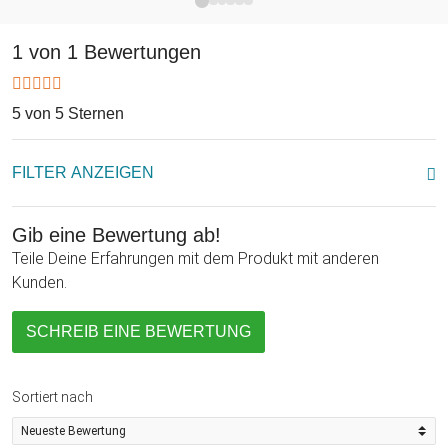
Geburtstagsgeschenk, sondern zu jedem anderen Anlass,
wie Vatertag oder einfach für den besten Papa
1 von 1 Bewertungen
zwischendurch die Blicke auf sich zieht. Künftig kann sich der
beschenkte stolze Vater stets an Dein Präsent erinnern,
5 von 5 Sternen
wenn er sich die bernsteinfarbene Köstlichkeit aus der
Karaffe einschenkt. Wohlsein!
FILTER ANZEIGEN
Gib eine Bewertung ab!
Teile Deine Erfahrungen mit dem Produkt mit anderen
Kunden.
SCHREIB EINE BEWERTUNG
Sortiert nach