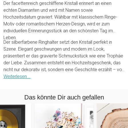
Der facettenreich geschliffene Kristall erinnert an einen
echten Diamanten und wird mit Namen sowie
Hochzeitsdatum graviert. Wählbar mit klassischem Ringe-
Motiv oder romantischem Herzen-Design, wird er zum
individuellen Erinnerungsstück an den schönsten Tag im
Leben.
Der silberfarbene Ringhalter setzt den Kristall perfekt in
Szene. Elegant geschwungen und modern im Look,
präsentiert er das gravierte Schmuckstück wie eine Trophäe
der Liebe. Zusammen entsteht ein Hochzeitsgeschenk, das
nicht nur dekorativ ist, sondern eine Geschichte erzählt – von
Anfang, Versprechen und einem gemeinsamen "Für immer".
Weiterlesen ...
Ein Geschenk, das glänzt. Genau wie die Zukunft des
Brautpaares.
Das könnte Dir auch gefallen