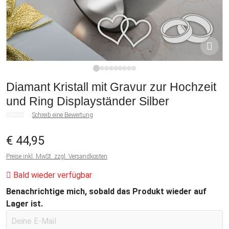
1
2
3
4
5
6
7
8
9
Diamant Kristall mit Gravur zur Hochzeit
und Ring Displayständer Silber
Schreib eine Bewertung
€ 44,95
Preise inkl. MwSt. zzgl. Versandkosten
Bald wieder verfügbar
Benachrichtige mich, sobald das Produkt wieder auf
Lager ist.