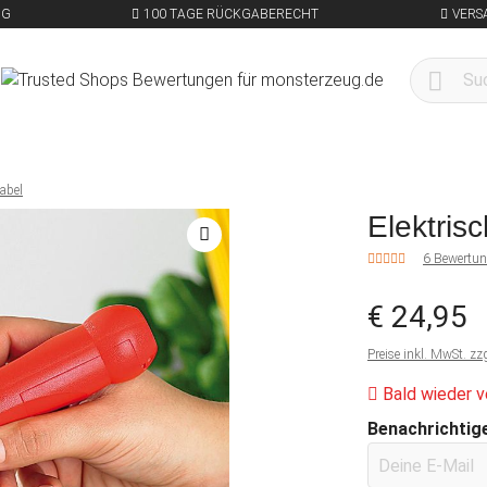
NG
100 TAGE RÜCKGABERECHT
VERS
gabel
Elektris
6 Bewertu
€ 24,95
Preise inkl. MwSt. zz
Bald wieder v
Benachrichtige