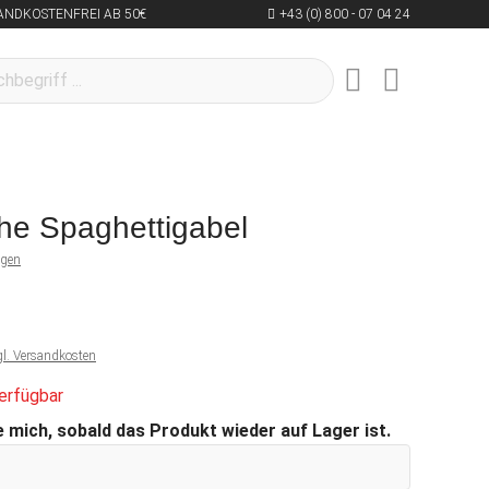
ANDKOSTENFREI AB 50€
+43 (0) 800 - 07 04 24
che Spaghettigabel
ngen
gl. Versandkosten
erfügbar
 mich, sobald das Produkt wieder auf Lager ist.