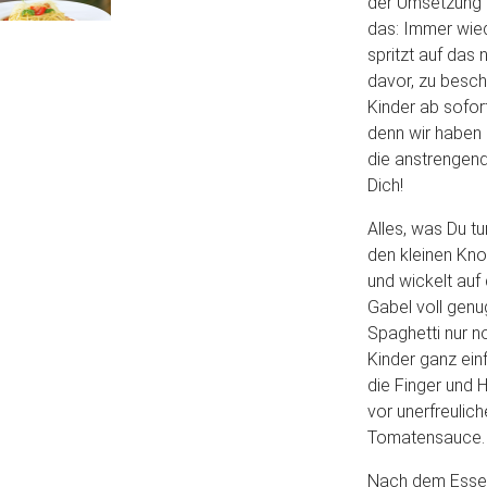
der Umsetzung s
das: Immer wied
spritzt auf das 
davor, zu besch
Kinder ab sofor
denn wir haben 
die anstrengend
Dich!
Alles, was Du tu
den kleinen Kno
und wickelt auf
Gabel voll genu
Spaghetti nur 
Kinder ganz ein
die Finger und 
vor unerfreulic
Tomatensauce.
Nach dem Essen