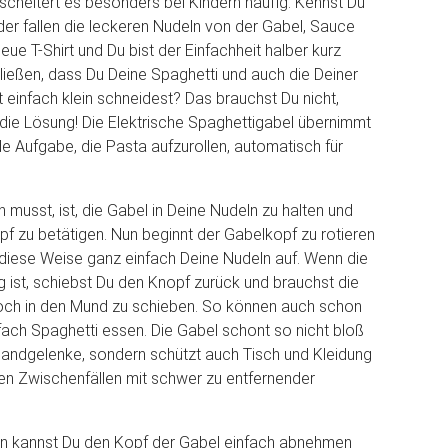
cheitert es besonders bei Kindern häufig. Kennst Du
er fallen die leckeren Nudeln von der Gabel, Sauce
neue T-Shirt und Du bist der Einfachheit halber kurz
ließen, dass Du Deine Spaghetti und auch die Deiner
t einfach klein schneidest? Das brauchst Du nicht,
die Lösung! Die Elektrische Spaghettigabel übernimmt
e Aufgabe, die Pasta aufzurollen, automatisch für
n musst, ist, die Gabel in Deine Nudeln zu halten und
pf zu betätigen. Nun beginnt der Gabelkopf zu rotieren
 diese Weise ganz einfach Deine Nudeln auf. Wenn die
g ist, schiebst Du den Knopf zurück und brauchst die
noch in den Mund zu schieben. So können auch schon
fach Spaghetti essen. Die Gabel schont so nicht bloß
Handgelenke, sondern schützt auch Tisch und Kleidung
hen Zwischenfällen mit schwer zu entfernender
 kannst Du den Kopf der Gabel einfach abnehmen