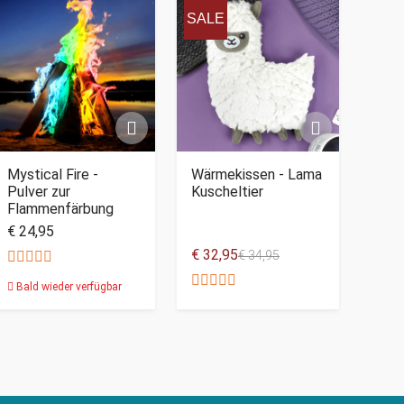
SALE
Mystical Fire -
Wärmekissen - Lama
Pulver zur
Kuscheltier
Flammenfärbung
€ 24,95
€ 32,95
€ 34,95
Bald wieder verfügbar