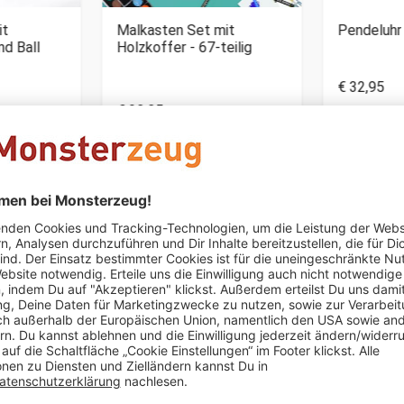
it
Malkasten Set mit
Pendeluhr
nd Ball
Holzkoffer - 67-teilig
€ 32,95
€ 29,95
er
Nur noch 4 
rolf hornig
schrieb am 21.07.2021
Verifizierter Kauf (Shop)