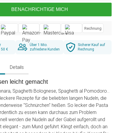
BENACHRICHTIGE MICH
Rechnung
r
Über 1 Mio.
Sicherer Kauf auf
 50 €
zufriedene Kunden
Rechnung
g
Details
sen leicht gemacht
nara, Spaghetti Bolognese, Spaghetti al Pomodoro...
 leckere Rezepte für die beliebten langen Nudeln, die
nderweise "Schnürchen" heißen. So lecker die Pasta
 ordentlich zu essen kann durchaus zum Problem
onell werden die Nudeln auf der Gabel aufgerollt und
t elegant - zum Mund geführt. Klingt einfach, doch an