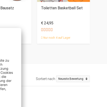
 Bausatz
Toiletten Basketball Set
Mag
Gel
€ 24,95
€ 19
auf Lager
Nur noch 4 auf Lager
Sortiert nach