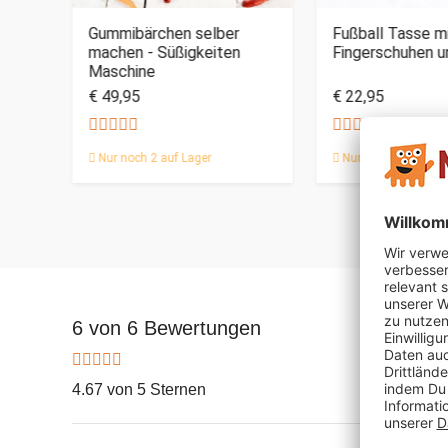
m -
Gummibärchen selber
Fußball Tasse m
tor
machen - Süßigkeiten
Fingerschuhen u
Maschine
€ 49,95
€ 22,95
Nur noch 2 auf Lager
Nur noch 4 auf Lag
6 von 6 Bewertungen
4.67 von 5 Sternen