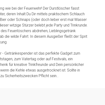
g wie bei der Feuerwehr! Der Durstlöscher fasst
ter, deren Inhalt Du Dir mittels praktischem Schlauch
b Bier oder Schnaps (oder doch lieber erst mal Wasser
dieser witzige Stürzer belebt jede Party und Trinkrunde.
l des Feuerlöschers abdrehen, Lieblingsgetränk
 ab die wilde Fahrt. In diesem Ausgießer fließt der Sprit
kung.
r - Getränkespender ist das perfekte Gadget zum
tstagen, zum Vatertag oder auf Festivals, ein
chenk für kreative Trinkfreunde und Dein persönlicher
 wenn die Kehle etwas ausgetrocknet ist. Sollte in
zu Sicherheitszwecken Pflicht sein...