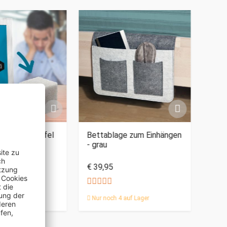
PERSO
 - Zuckerwürfel
Bettablage zum Einhängen
2in1
- grau
Knie
€ 39,95
€ 34
95
Nur noch 4 auf Lager