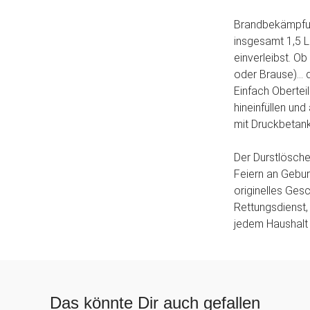
Brandbekämpfun
insgesamt 1,5 Li
einverleibst. O
oder Brause)... 
Einfach Obertei
hineinfüllen und
mit Druckbetan
Der Durstlösche
Feiern an Gebur
originelles Ges
Rettungsdienst,
jedem Haushalt 
Das könnte Dir auch gefallen