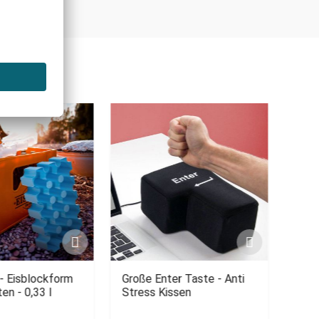
 - Eisblockform
Große Enter Taste - Anti
Bett
ten - 0,33 l
Stress Kissen
- gr