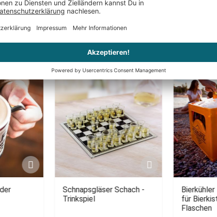
Das könnte Dir auch gefallen
der
Schnapsgläser Schach -
Bierkühler
Trinkspiel
für Bierkis
Flaschen