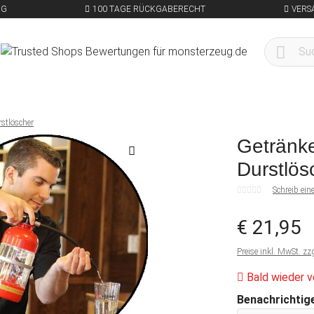
NG
100 TAGE RÜCKGABERECHT
VERS
stlöscher
Getränke
Durstlös
Schreib ei
€ 21,95
Preise inkl. MwSt. zz
Bald wieder v
Benachrichtige