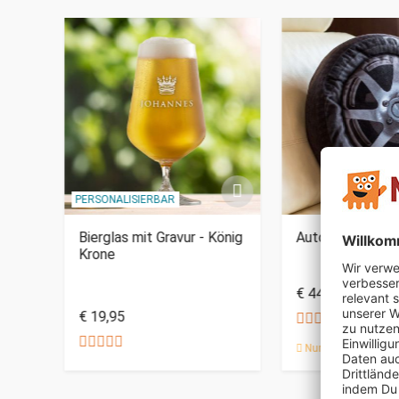
PERSONALISIERBAR
n
Bierglas mit Gravur - König
Autoreifen Kiss
Krone
€ 44,95
€ 19,95
Nur noch 3 auf Lag