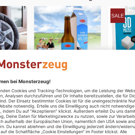
SALE
en
Bierflasche 0,33 l -
3D Puzzle
Männermilch
€ 19,95
€ 7,95
€ 9,
er
Nur noch 5 auf Lager