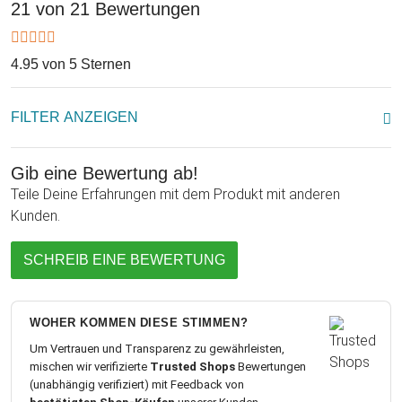
21 von 21 Bewertungen
Motiven: Herzen oder Ringe. Zusätzlich dazu kannst Du noch
ein Datum eingeben wie beispielsweise das Hochzeitsdatum
der beiden Verliebten. Ein wunderschöner, romantischer
4.95 von 5 Sternen
Spruch auf jedem Brett vervollständigt das Ganze und macht
das Holzherz zum perfekten Geschenk!
FILTER ANZEIGEN
Gib eine Bewertung ab!
Teile Deine Erfahrungen mit dem Produkt mit anderen
Kunden.
SCHREIB EINE BEWERTUNG
WOHER KOMMEN DIESE STIMMEN?
Um Vertrauen und Transparenz zu gewährleisten,
mischen wir verifizierte
Trusted Shops
Bewertungen
(unabhängig verifiziert) mit Feedback von