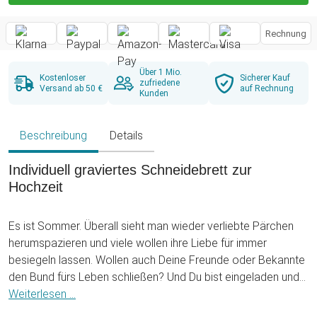
Rechnung
Über 1 Mio.
Kostenloser
Sicherer Kauf
zufriedene
Versand ab 50 €
auf Rechnung
Kunden
Beschreibung
Details
Individuell graviertes Schneidebrett zur
Hochzeit
Es ist Sommer. Überall sieht man wieder verliebte Pärchen
herumspazieren und viele wollen ihre Liebe für immer
besiegeln lassen. Wollen auch Deine Freunde oder Bekannte
den Bund fürs Leben schließen? Und Du bist eingeladen und
suchst noch nach einem persönlichen und romantischen
Weiterlesen ...
Geschenk? Eines das für die Ewigkeit gefertigt wird? Dann ist