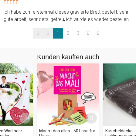
ich habe zum erstenmal dieses gravierte Brett bestellt, sehr
gute arbeit, sehr detailgetreu, ich würde es wieder bestellen
1
2
3
Kunden kauften auch
n Wortherz -
Macht das alles - 50 Lose für
Kuscheldecke -
eiden
Paare
Lieblingsmens