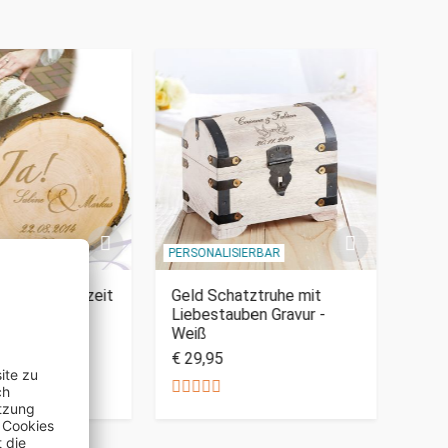
IERBAR
PERSONALISIERBAR
PERSO
be zur Hochzeit
Geld Schatztruhe mit
Baum
ravur
Liebestauben Gravur -
Hoch
Weiß
€ 29,95
€ 29