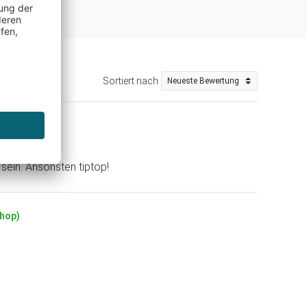
Sortiert nach
sein. Ansonsten tiptop!
Shop)