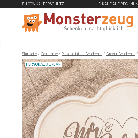
100% KÄUFERSCHUTZ
KAUF AUF RECHNU
Startseite
Geschenke
Personalisierte Geschenke
Gravur-Geschenke
PERSONALISIERBAR