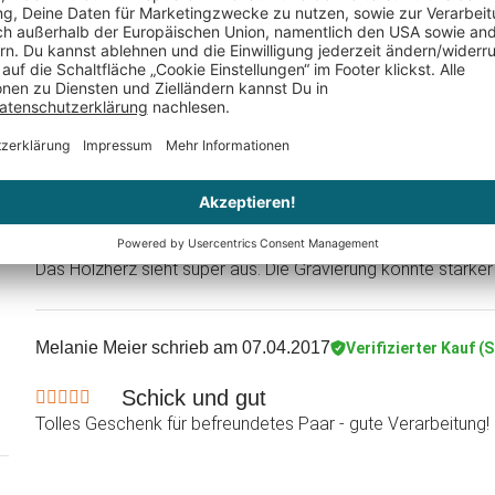
Christina
schrieb am 29.08.2017
Verifizierter Kauf (Shop)
Toll !!
Das Holzherz sieht super aus. Die Gravierung könnte stärker 
Melanie Meier
schrieb am 07.04.2017
Verifizierter Kauf (
Schick und gut
Tolles Geschenk für befreundetes Paar - gute Verarbeitung!