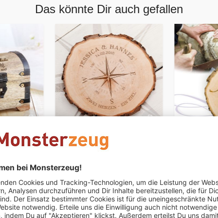
Das könnte Dir auch gefallen
PERSONALISIERBAR
PERSONALIS
e -
Baumscheibe mit Gravur -
Baumschei
avur
Liebeskompass
- Jawort G
€ 24,95
€ 24,95