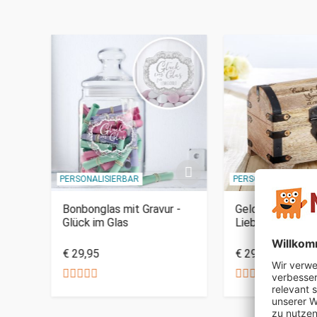
PERSONALISIERBAR
PERSONALISIERBAR
Bonbonglas mit Gravur -
Geld Schatztruh
vur
Glück im Glas
Liebestauben Gr
€ 29,95
€ 29,95