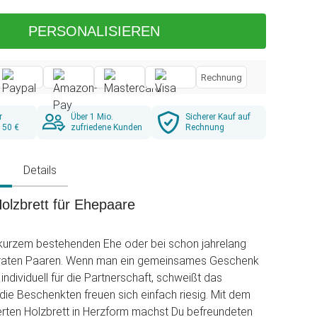
PERSONALISIEREN
Rechnung
r
Über 1 Mio.
Sicherer Kauf auf
 50 €
zufriedene Kunden
Rechnung
g
Details
olzbrett für Ehepaare
t kurzem bestehenden Ehe oder bei schon jahrelang
eiraten Paaren. Wenn man ein gemeinsames Geschenk
ndividuell für die Partnerschaft, schweißt das
e Beschenkten freuen sich einfach riesig. Mit dem
vierten Holzbrett in Herzform machst Du befreundeten