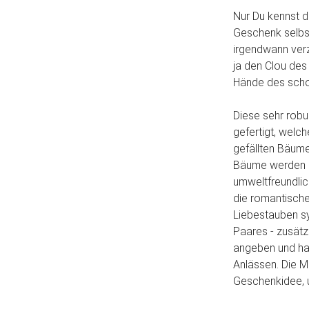
Nur Du kennst d
Geschenk selbst
irgendwann verz
ja den Clou des
Hände des scho
Diese sehr robu
gefertigt, welc
gefällten Bäume
Bäume werden g
umweltfreundli
die romantische 
Liebestauben s
Paares - zusät
angeben und has
Anlässen. Die M
Geschenkidee, 