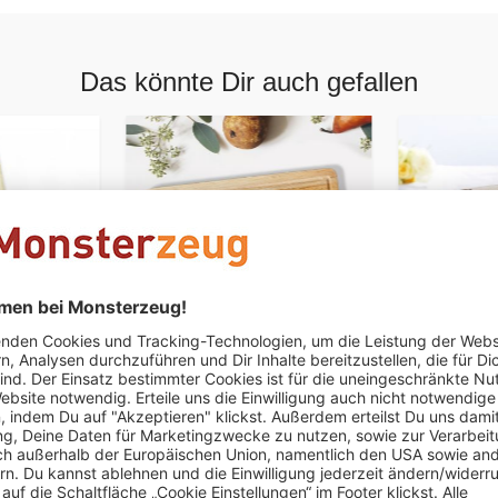
Das könnte Dir auch gefallen
PERSONALISIERBAR
PERSONALIS
ochzeit -
Graviertes Brett zur
Geld Scha
Hochzeit
Liebestaub
Weiß
€ 39,95
€ 29,95