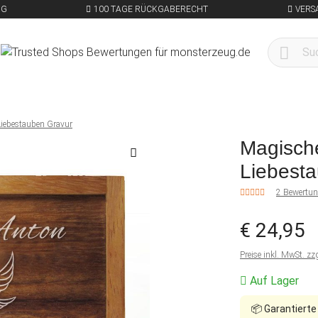
NG
100 TAGE RÜCKGABERECHT
VERS
Liebestauben Gravur
Magisch
Liebest
2 Bewertu
€ 24,95
Preise inkl. MwSt. zz
Auf Lager
📦
Garantierte