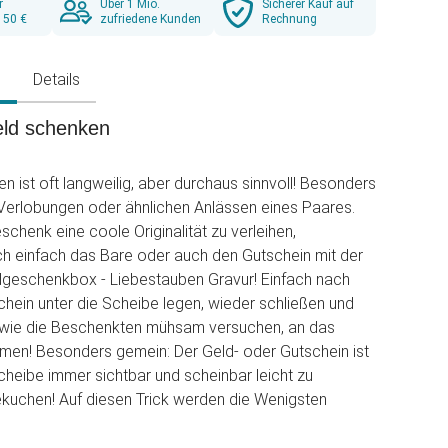
r
Über 1 Mio.
Sicherer Kauf auf
 50 €
zufriedene Kunden
Rechnung
g
Details
eld schenken
n ist oft langweilig, aber durchaus sinnvoll! Besonders
Verlobungen oder ähnlichen Anlässen eines Paares.
henk eine coole Originalität zu verleihen,
h einfach das Bare oder auch den Gutschein mit der
geschenkbox - Liebestauben Gravur! Einfach nach
chein unter die Scheibe legen, wieder schließen und
 wie die Beschenkten mühsam versuchen, an das
men! Besonders gemein: Der Geld- oder Gutschein ist
cheibe immer sichtbar und scheinbar leicht zu
ekuchen! Auf diesen Trick werden die Wenigsten