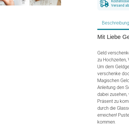
Kostenlose
Versand ab
Beschreibun
Mit Liebe G
Geld verschenke
zu Hochzeiten, 
Um dem Geldgesc
verschenke doc
Magischen Geld
Anleitung den S
dabei zusehen,
Präsent zu kom
durch die Glass
erreichen! Pust
kommen.