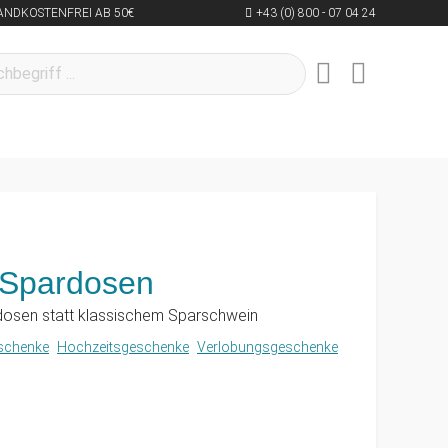
ANDKOSTENFREI AB 50€
+43 (0) 800 - 07 04 24
Spardosen
rdosen statt klassischem Sparschwein
eschenke
Hochzeitsgeschenke
Verlobungsgeschenke