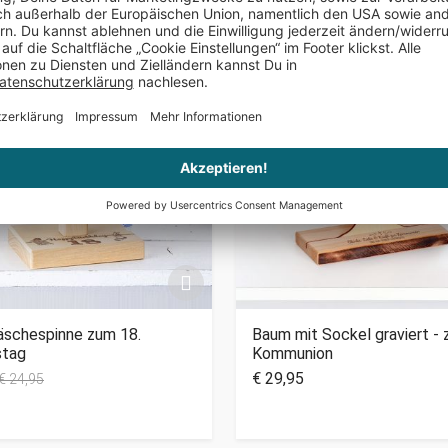
äschespinne zum 18.
Baum mit Sockel graviert - 
stag
Kommunion
€ 29,95
€ 24,95