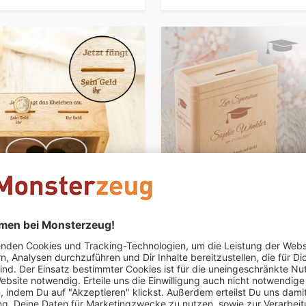
PERSONALISIERBAR
te Spardose - Eheleben
Personalisiertes Sparbuch z
Sponsion
€ 24,95