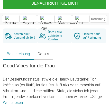
BENACHRICHTIGE MICH
Rechnung
Über 1 Mio.
Kostenloser
Sicherer Kauf
zufriedene
Versand ab 50 €
auf Rechnung
Kunden
Beschreibung
Details
Good Vibes für die Frau
Der Beziehungsstatus ist wie die Handy-Lautstärke: Ton
kräftig an (es läuft), lautlos (es läuft nix) oder immerhin auf
Vibration. Und für diese mittlere Stufe, die sicherlich jeder
Frau irgendwie bekannt vorkommt, haben wir eine LUSTige
Idee im Gepäck: den Sprechenden Vibrator. Dieses Kerlchen
Weiterlesen ...
namens Freddy ist die launische Beziehungsalternative, die