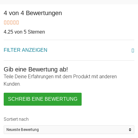
Idee zur Volljährigkeit? Oder als (Anti-)Valentinstag
Geschenk? Aber auch so für alle Damen, die etwas Spaß
4 von 4 Bewertungen
verstehen, nicht zu prüde und womöglich gerade Single sind.
Letzteres ist natürlich kein Muss. Witzige, erotische
Geschenkidee für sie und auch als verrückter Scherzartikel
4.25 von 5 Sternen
und Partygag ein absoluter Knüller!
FILTER ANZEIGEN
Abschließend entschuldigen wir uns für den infantilen
Produkttext und wünschen viel Spaß mit Freddy.
Gib eine Bewertung ab!
Teile Deine Erfahrungen mit dem Produkt mit anderen
Kunden.
SCHREIB EINE BEWERTUNG
Sortiert nach