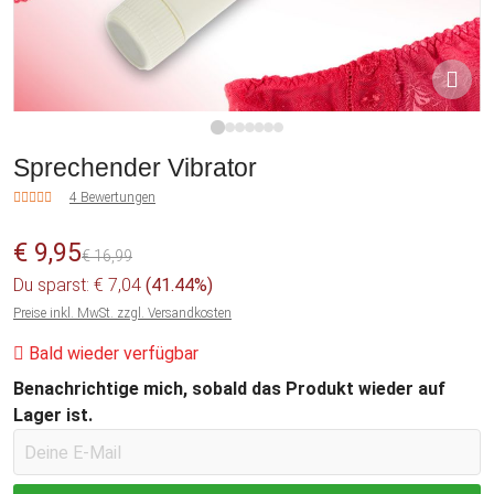
1
2
3
4
5
6
7
Sprechender Vibrator
4 Bewertungen
€ 9,95
€ 16,99
Du sparst: € 7,04
(41.44%)
Preise inkl. MwSt. zzgl. Versandkosten
Bald wieder verfügbar
Benachrichtige mich, sobald das Produkt wieder auf
Lager ist.