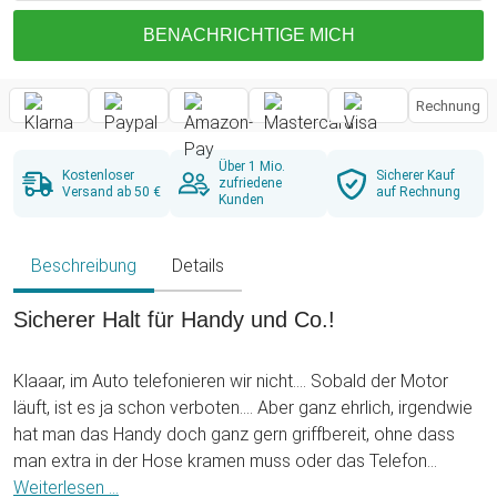
BENACHRICHTIGE MICH
Rechnung
Über 1 Mio.
Kostenloser
Sicherer Kauf
zufriedene
Versand ab 50 €
auf Rechnung
Kunden
Beschreibung
Details
Sicherer Halt für Handy und Co.!
Klaaar, im Auto telefonieren wir nicht.... Sobald der Motor
läuft, ist es ja schon verboten.... Aber ganz ehrlich, irgendwie
hat man das Handy doch ganz gern griffbereit, ohne dass
man extra in der Hose kramen muss oder das Telefon
womöglich im gesamten Wagen lose herumfliegt. Die
Weiterlesen ...