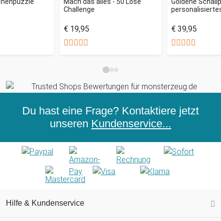
schenpuzzle
Mach das alles - 50 Lose
Goldene Schallp
Challenge
personalisiertes
€ 19,95
€ 39,95
Du hast eine Frage? Kontaktiere jetzt
unseren
Kundenservice...
Hilfe & Kundenservice