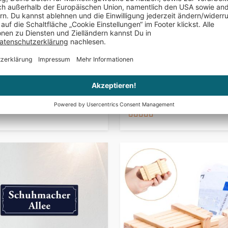
ISIERBAR
PERSONALISIERBAR
lisiertes Sparbuch zur
Grillbrandeisen - mit Grillkön
ion
Gravur
€ 39,95